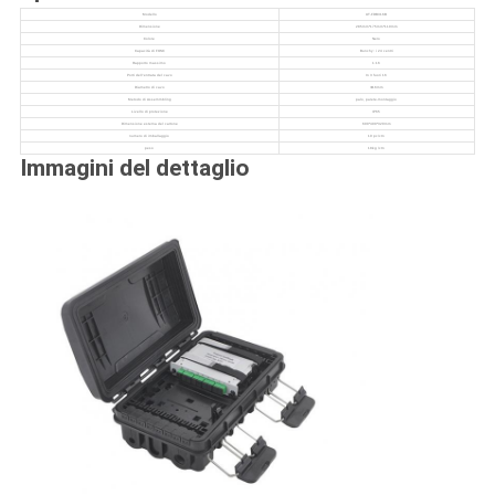
Modello
UT-FDB316B
Dimensione
285mm*175mm*110mm
Colore
Nero
Capacità di FOSC
Bunchy: i 24 centri
Rapporto massimo
1:16
Porti dell'entrata del cavo
In 3 fuori 16
Diametro di cavo
Φ16mm
Metodo di Assemmbling
palo, parete-montaggio
Livello di protezione
IP65
Dimensione esterna del cartone
600*400*320mm
numero di imballaggio
10 pc/ctn
peso
18kg /ctn
Immagini del dettaglio