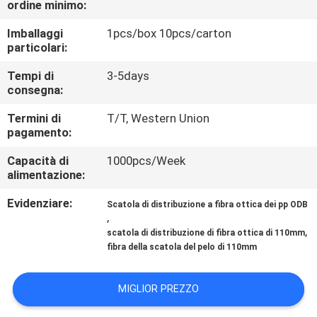
ordine minimo:
CONTROLLO
DI
Imballaggi
1pcs/box 10pcs/carton
particolari:
QUALITÀ
Tempi di
3-5days
consegna:
CONTATTICI
Termini di
T/T, Western Union
pagamento:
NOTIZIE
Capacità di
1000pcs/Week
alimentazione:
CASI
Evidenziare:
Scatola di distribuzione a fibra ottica dei pp ODB
,
,
scatola di distribuzione di fibra ottica di 110mm
MAPPA
fibra della scatola del pelo di 110mm
DEL
SITO
MIGLIOR PREZZO