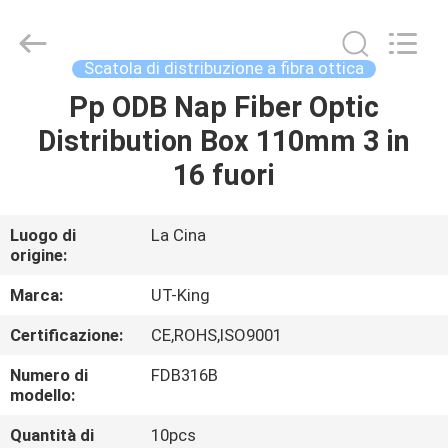
UT-
King
Technology
Co.,
Ltd..
Scatola di distribuzione a fibra ottica
All
Rights
Pp ODB Nap Fiber Optic
CASA
Reserved.
Distribution Box 110mm 3 in
PRODOTTI
16 fuori
CIRCA
Luogo di
La Cina
origine:
NOI
Marca:
UT-King
GIRO
Certificazione:
CE,ROHS,ISO9001
DELLA
Numero di
FDB316B
FABBRICA
modello:
Quantità di
10pcs